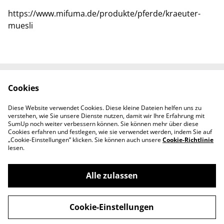
https://www.mifuma.de/produkte/pferde/kraeuter-
muesli
Cookies
Kontaktieren Sie uns
Rechtliche
Bestimmungen
Diese Website verwendet Cookies. Diese kleine Dateien helfen uns zu
Datenschutzbestimm
Cookie-Richtlinie
verstehen, wie Sie unsere Dienste nutzen, damit wir Ihre Erfahrung mit
ungen von SumUp
SumUp noch weiter verbessern können. Sie können mehr über diese
Cookies erfahren und festlegen, wie sie verwendet werden, indem Sie auf
„Cookie-Einstellungen” klicken. Sie können auch unsere
Cookie-Richtlinie
lesen.
Alle zulassen
©
2026
Ei- und Futtermittelhandel Korn
Cookie-Einstellungen
powered by